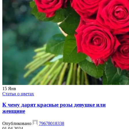
15
Янв
Статьи о цветах
К чему дарят красные розы девушке или
женщине
Опубликовано
79678018338
01.04.2024