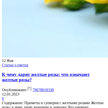
12
Янв
Статьи о цветах
К чему дарят желтые розы: что означают
желтые розы?
Опубликовано
79678018338
12.01.2023
0
Содержание: Приметы и суеверия с желтыми розами Желтые
розы: к чему дарят женщине и девушке Что означает