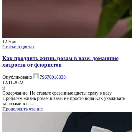
12
Ноя
Статьи о цветах
Как продлить жизнь розам в вазе: домашние
хитрости от флористов
Опубликовано
79678018338
12.11.2022
0
Содержание: Не ставьте срезанные цветы сразу в вазу
Продляем жизнь розам в вазе: не просто вода Как ухаживать
за розами в ва...
Продолжить чтение