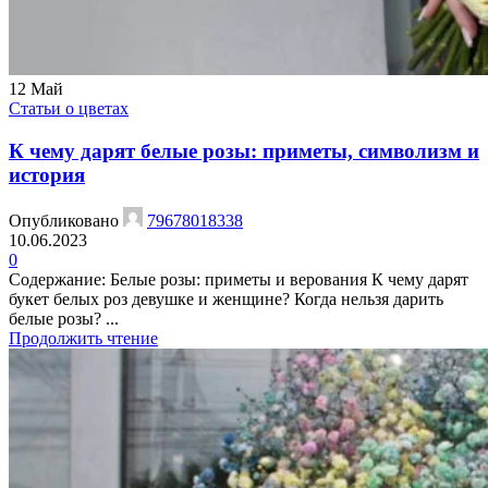
12
Май
Статьи о цветах
К чему дарят белые розы: приметы, символизм и
история
Опубликовано
79678018338
10.06.2023
0
Содержание: Белые розы: приметы и верования К чему дарят
букет белых роз девушке и женщине? Когда нельзя дарить
белые розы? ...
Продолжить чтение