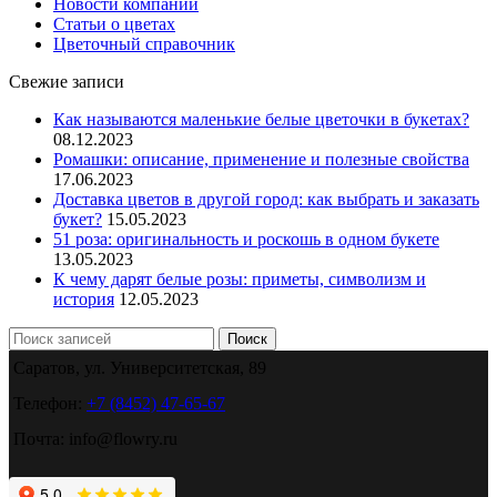
Новости компании
Статьи о цветах
Цветочный справочник
Свежие записи
Как называются маленькие белые цветочки в букетах?
08.12.2023
Ромашки: описание, применение и полезные свойства
17.06.2023
Доставка цветов в другой город: как выбрать и заказать
букет?
15.05.2023
51 роза: оригинальность и роскошь в одном букете
13.05.2023
К чему дарят белые розы: приметы, символизм и
история
12.05.2023
Поиск
Саратов, ул. Университетская, 89
Телефон:
+7 (8452) 47-65-67
Почта: info@flowry.ru