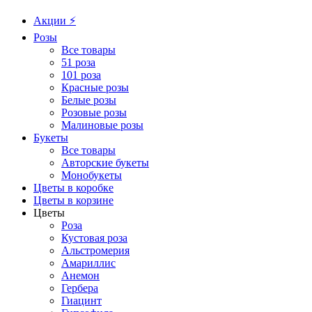
Акции ⚡️
Розы
Все товары
51 роза
101 роза
Красные розы
Белые розы
Розовые розы
Малиновые розы
Букеты
Все товары
Авторские букеты
Монобукеты
Цветы в коробке
Цветы в корзине
Цветы
Роза
Кустовая роза
Альстромерия
Амариллис
Анемон
Гербера
Гиацинт