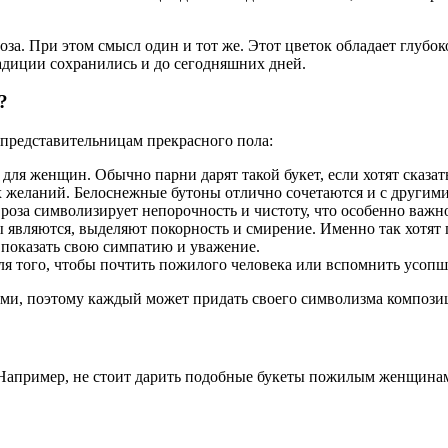
роза. При этом смысл один и тот же. Этот цветок обладает глубо
радиции сохранились и до сегодняшних дней.
?
 представительницам прекрасного пола:
 для женщин. Обычно парни дарят такой букет, если хотят сказа
х желаний. Белоснежные бутоны отлично сочетаются и с другими
 роза символизирует непорочность и чистоту, что особенно важн
 являются, выделяют покорность и смирение. Именно так хотят 
 показать свою симпатию и уважение.
ля того, чтобы почтить пожилого человека или вспомнить усопш
ями, поэтому каждый может придать своего символизма компози
. Например, не стоит дарить подобные букеты пожилым женщинам