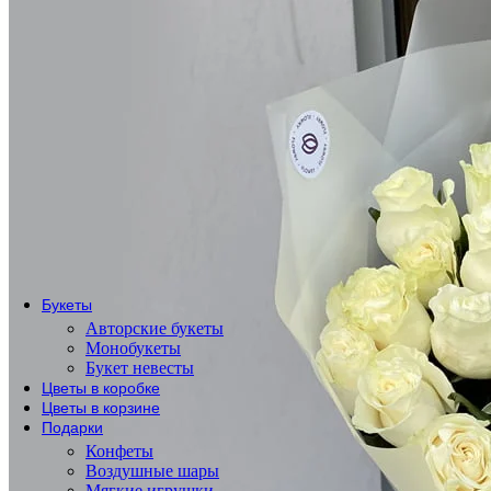
По сорту
Одноголовые розы
Пионовидные розы
Кустовые розы
Кенийские розы
Розы Эквадор
Розы России
По форме букета
Розы в коробке
Розы в корзине
Метровые розы
Букеты
Авторские букеты
Монобукеты
Букет невесты
Цветы в коробке
Цветы в корзине
Подарки
Конфеты
Воздушные шары
Мягкие игрушки