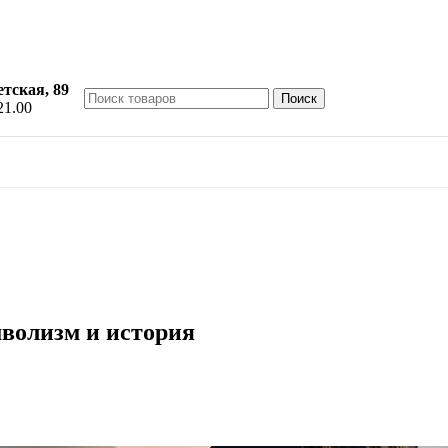
етская, 89
Поиск
21.00
мволизм и история