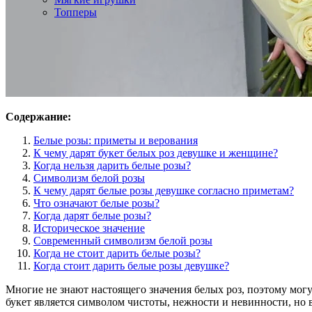
Топперы
Содержание:
Белые розы: приметы и верования
К чему дарят букет белых роз девушке и женщине?
Когда нельзя дарить белые розы?
Символизм белой розы
К чему дарят белые розы девушке согласно приметам?
Что означают белые розы?
Когда дарят белые розы?
Историческое значение
Современный символизм белой розы
Когда не стоит дарить белые розы?
Когда стоит дарить белые розы девушке?
Многие не знают настоящего значения белых роз, поэтому могу
букет является символом чистоты, нежности и невинности, но 