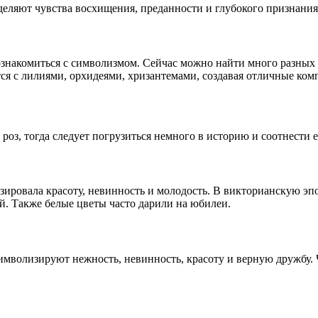
деляют чувства восхищения, преданности и глубокого признания
 ознакомиться с символизмом. Сейчас можно найти много разных 
тся с лилиями, орхидеями, хризантемами, создавая отличные ком
роз, тогда следует погрузиться немного в историю и соотнести 
зировала красоту, невинность и молодость. В викторианскую эпо
й. Также белые цветы часто дарили на юбилеи.
имволизируют нежность, невинность, красоту и верную дружбу. 