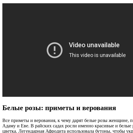
Белые розы: приметы и верования
Все приметы и верования, к чему дарят белые розы женщине, 
Адаму и Еве. В райских садах росли именно красивые и белы
цветка. Легендарная Афродита использовала бутоны, чтобы укр