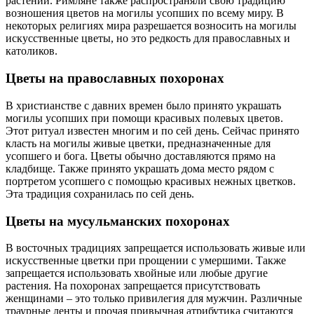
растений. Римляне также распространяли свою традицию
возношения цветов на могилы усопших по всему миру. В
некоторых религиях мира разрешается возносить на могилы
искусственные цветы, но это редкость для православных и
католиков.
Цветы на православных похоронах
В христианстве с давних времен было принято украшать
могилы усопших при помощи красивых полевых цветов.
Этот ритуал известен многим и по сей день. Сейчас принято
класть на могилы живые цветки, предназначенные для
усопшего и бога. Цветы обычно доставляются прямо на
кладбище. Также принято украшать дома место рядом с
портретом усопшего с помощью красивых нежных цветков.
Эта традиция сохранилась по сей день.
Цветы на мусульманских похоронах
В восточных традициях запрещается использовать живые или
искусственные цветки при прощении с умершими. Также
запрещается использовать хвойные или любые другие
растения. На похоронах запрещается присутствовать
женщинами – это только привилегия для мужчин. Различные
траурные ленты и прочая привычная атрибутика считаются