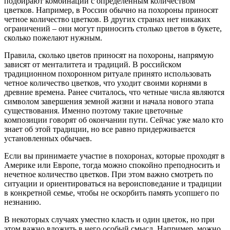
подбирают комбинации с определенным количеством
цветков. Например, в России обычно на похороны приносят
четное количество цветков. В других странах нет никаких
ограничений – они могут приносить столько цветов в букете,
сколько пожелают нужным.
Правила, сколько цветов приносят на похороны, напрямую
зависят от менталитета и традиций. В российском
традиционном похоронном ритуале принято использовать
четное количество цветков, что уходит своими корнями в
древние времена. Ранее считалось, что четные числа являются
символом завершения земной жизни и начала нового этапа
существования. Именно поэтому такие цветочные
композиции говорят об окончании пути. Сейчас уже мало кто
знает об этой традиции, но все равно придерживается
установленных обычаев.
Если вы принимаете участие в похоронах, которые проходят в
Америке или Европе, тогда можно спокойно преподносить и
нечетное количество цветков. При этом важно смотреть по
ситуации и ориентироваться на вероисповедание и традиции
в конкретной семье, чтобы не оскорбить память усопшего по
незнанию.
В некоторых случаях уместно класть и один цветок, но при
этом важно вложить в него особый смысл. Например, можно