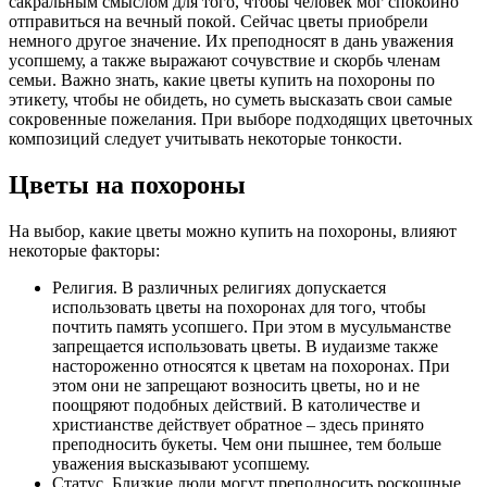
сакральным смыслом для того, чтобы человек мог спокойно
отправиться на вечный покой. Сейчас цветы приобрели
немного другое значение. Их преподносят в дань уважения
усопшему, а также выражают сочувствие и скорбь членам
семьи. Важно знать, какие цветы купить на похороны по
этикету, чтобы не обидеть, но суметь высказать свои самые
сокровенные пожелания. При выборе подходящих цветочных
композиций следует учитывать некоторые тонкости.
Цветы на похороны
На выбор, какие цветы можно купить на похороны, влияют
некоторые факторы:
Религия. В различных религиях допускается
использовать цветы на похоронах для того, чтобы
почтить память усопшего. При этом в мусульманстве
запрещается использовать цветы. В иудаизме также
настороженно относятся к цветам на похоронах. При
этом они не запрещают возносить цветы, но и не
поощряют подобных действий. В католичестве и
христианстве действует обратное – здесь принято
преподносить букеты. Чем они пышнее, тем больше
уважения высказывают усопшему.
Статус. Близкие люди могут преподносить роскошные