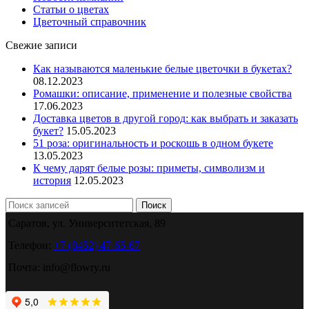
Статьи о цветах
Цветочный справочник
Свежие записи
Как называются маленькие белые цветочки в букетах?
08.12.2023
Ромашки: описание, применение и полезные свойства
17.06.2023
Доставка цветов в другой город: как выбрать и заказать
букет?
15.05.2023
51 роза: оригинальность и роскошь в одном букете
13.05.2023
К чему дарят белые розы: приметы, символизм и
история
12.05.2023
Поиск
Саратов, ул. Университетская, 89
Телефон:
+7 (8452) 47-65-67
Почта: info@flowry.ru