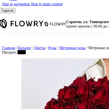
Skip to navigation
Skip to main content
По количеству
7 шт.
Саратов
9 шт.
11 шт.
Саратов, ул. Университ
15 шт.
прием заказов с 09.00 до 
21 шт.
25 шт.
31 шт.
35 шт.
Главная
/
Каталог
/
Цветы
/
Розы
/
Метровые розы
/
Метровые р
45 шт.
Продано
ХИТ
51 шт.
101 шт.
По цвету
Красные розы
Белые розы
Розовые розы
Желтые розы
Малиновые розы
Синие розы
Черные розы