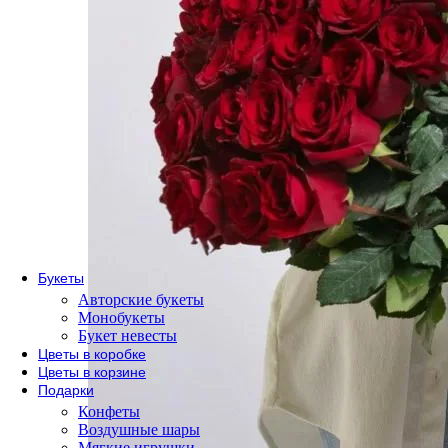
По сорту
Одноголовые розы
Пионовидные розы
Кустовые розы
Кенийские розы
Розы Эквадор
Розы России
По форме букета
Розы в коробке
Розы в корзине
Метровые розы
Букеты
Авторские букеты
Монобукеты
Букет невесты
Цветы в коробке
Цветы в корзине
Подарки
Конфеты
Воздушные шары
Мягкие игрушки