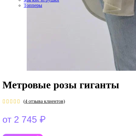
Топперы
Метровые розы гиганты
(
4
отзыва клиентов)
₽
от
2 745