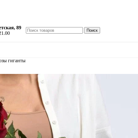
етская, 89
Поиск
21.00
озы гиганты