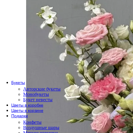
По сорту
Одноголовые розы
Пионовидные розы
Кустовые розы
Кенийские розы
Розы Эквадор
Розы России
По форме букета
Розы в коробке
Розы в корзине
Метровые розы
Букеты
Авторские букеты
Монобукеты
Букет невесты
Цветы в коробке
Цветы в корзине
Подарки
Конфеты
Воздушные шары
Мягкие игрушки