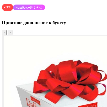
-21%
Кешбэк:
+846 ₽
ⓘ
Приятное дополнение к букету
‹
›