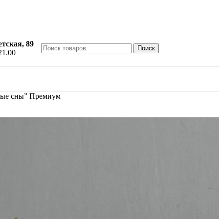
етская, 89
Поиск
21.00
вые сны” Премиум