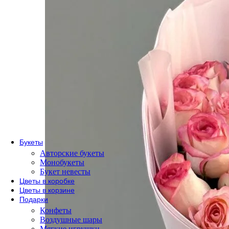
По сорту
Одноголовые розы
Пионовидные розы
Кустовые розы
Кенийские розы
Розы Эквадор
Розы России
По форме букета
Розы в коробке
Розы в корзине
Метровые розы
Букеты
Авторские букеты
Монобукеты
Букет невесты
Цветы в коробке
Цветы в корзине
Подарки
Конфеты
Воздушные шары
Мягкие игрушки