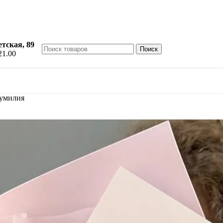
етская, 89
Поиск
21.00
жумилия