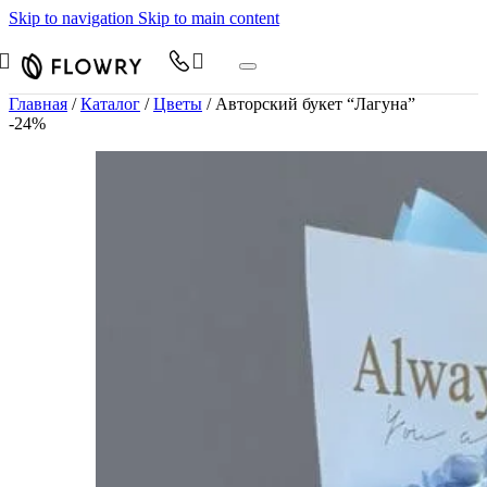
Skip to navigation
Skip to main content
Главная
/
Каталог
/
Цветы
/
Авторский букет “Лагуна”
-24%