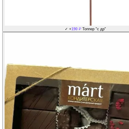
₽
✓
+
190
Топпер "с др"