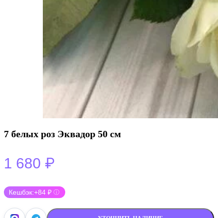
7 белых роз Эквадор 50 см
₽
1 680
Кешбэк:
+84 ₽
ⓘ