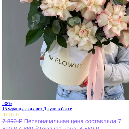
-38%
15 Французских роз Джули в боксе
₽
7 890
Первоначальная цена составляла 7
₽
890 ₽.
4 860
Текущая цена: 4 860 ₽.