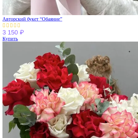
Авторский букет “Обаяние”
₽
3 150
Купить