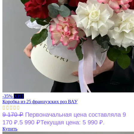
-35%
ХИТ
Коробка из 25 французских роз ВАУ
₽
9 170
Первоначальная цена составляла 9
₽
170 ₽.
5 990
Текущая цена: 5 990 ₽.
Купить