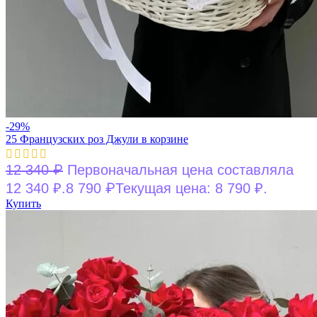
-29%
25 Французских роз Джули в корзине
₽
12 340
Первоначальная цена составляла
₽
12 340 ₽.
8 790
Текущая цена: 8 790 ₽.
Купить