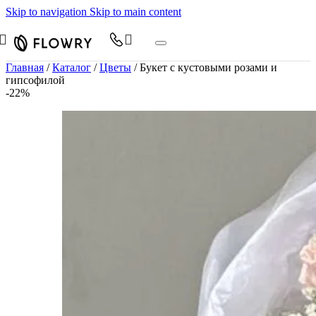
Skip to navigation
Skip to main content
Главная
/
Каталог
/
Цветы
/
Букет с кустовыми розами и
гипсофилой
-22%