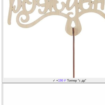
₽
✓
+
190
Топпер "с др"