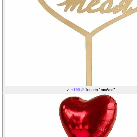
₽
✓
+
190
Топпер "люблю"