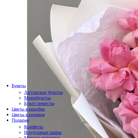
По сорту
Одноголовые розы
Пионовидные розы
Кустовые розы
Кенийские розы
Розы Эквадор
Розы России
По форме букета
Розы в коробке
Розы в корзине
Метровые розы
Букеты
Авторские букеты
Монобукеты
Букет невесты
Цветы в коробке
Цветы в корзине
Подарки
Конфеты
Воздушные шары
Мягкие игрушки