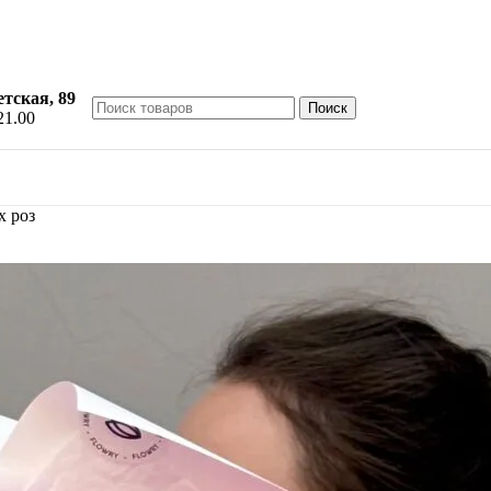
етская, 89
Поиск
21.00
х роз