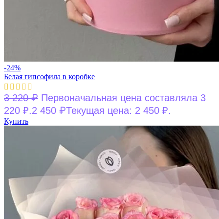
-24%
Белая гипсофила в коробке
₽
3 220
Первоначальная цена составляла 3
₽
220 ₽.
2 450
Текущая цена: 2 450 ₽.
Купить