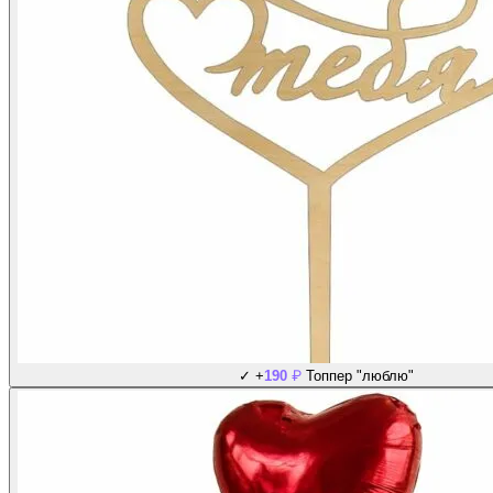
₽
✓
+
190
Топпер "люблю"