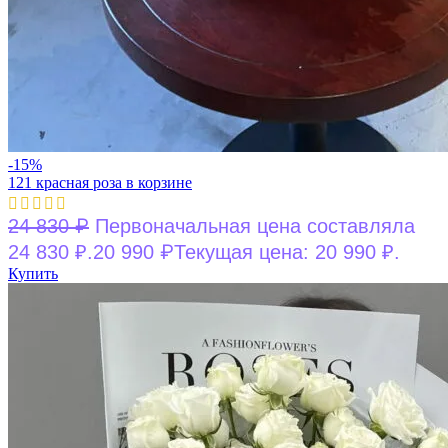
-15%
121 красная роза в корзине
₽
24 830
Первоначальная цена составляла
₽
24 830 ₽.
20 990
Текущая цена: 20 990 ₽.
Купить