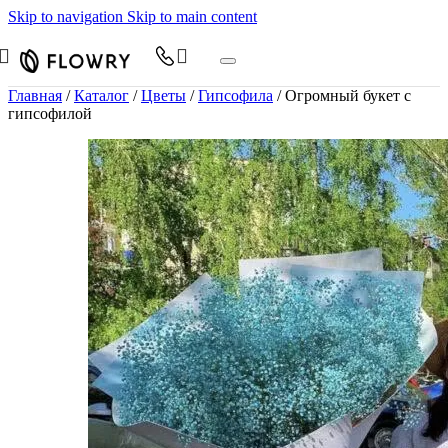
Skip to navigation
Skip to main content
Главная
/
Каталог
/
Цветы
/
Гипсофила
/
Огромный букет с
гипсофилой