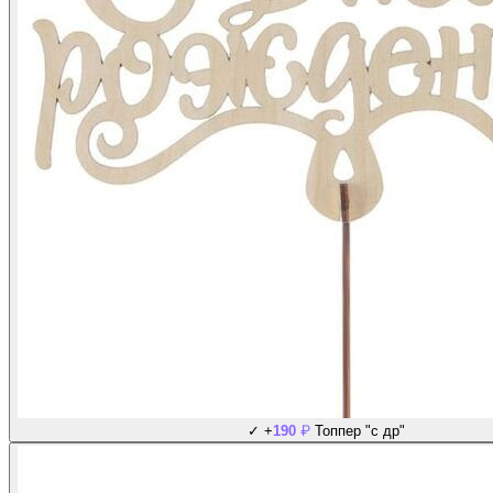
₽
✓
+
190
Топпер "с др"