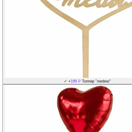
₽
✓
+
190
Топпер "люблю"