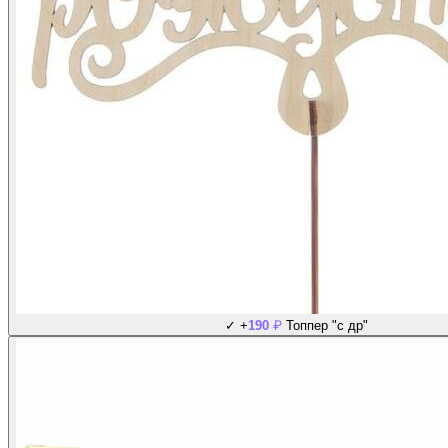
₽
✓
+
190
Топпер "с др"