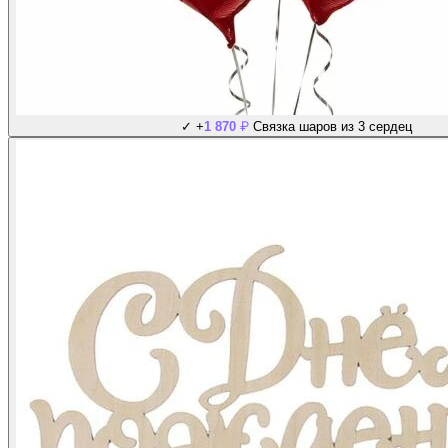
₽
✓
+
1 870
Связка шаров из 3 сердец