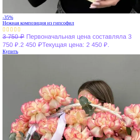
-35%
Нежная композиция из гипсофил
₽
3 750
Первоначальная цена составляла 3
₽
750 ₽.
2 450
Текущая цена: 2 450 ₽.
Купить