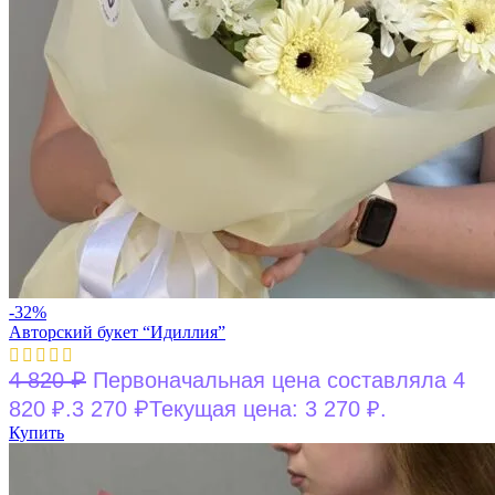
-32%
Авторский букет “Идиллия”
₽
4 820
Первоначальная цена составляла 4
₽
820 ₽.
3 270
Текущая цена: 3 270 ₽.
Купить