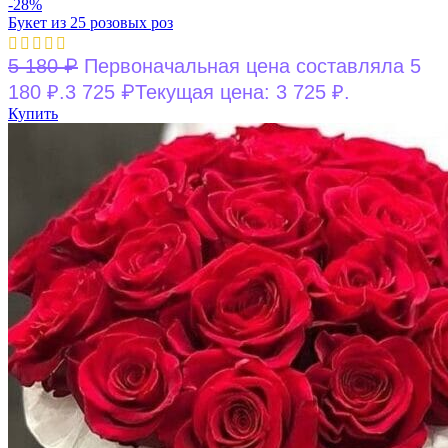
-28%
Букет из 25 розовых роз
₽
5 180
Первоначальная цена составляла 5
₽
180 ₽.
3 725
Текущая цена: 3 725 ₽.
Купить