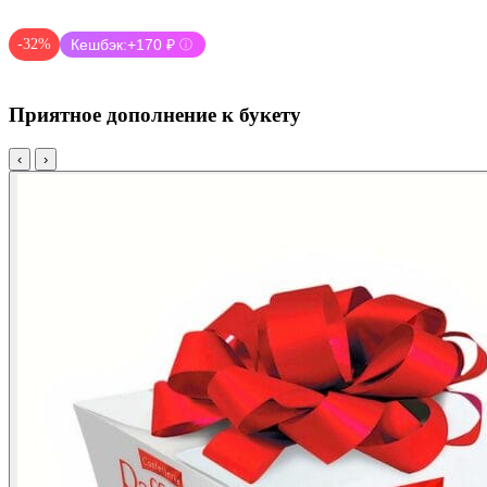
-32%
Кешбэк:
+170 ₽
ⓘ
Приятное дополнение к букету
‹
›