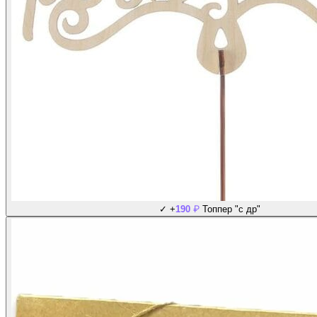
₽
✓
+
190
Топпер "с др"