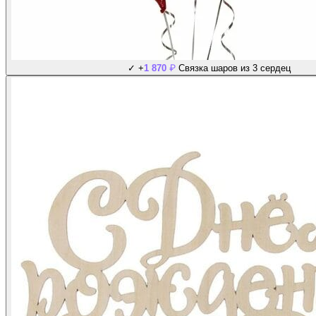
₽
✓
+
1 870
Связка шаров из 3 сердец