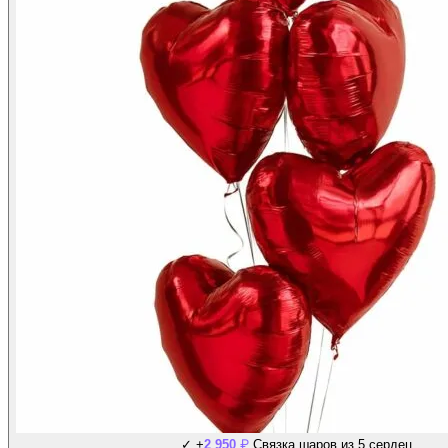
₽
✓
+
2 950
Связка шаров из 5 сердец