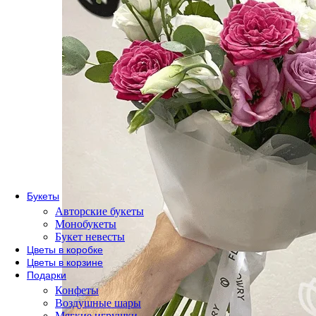
По сорту
Одноголовые розы
Пионовидные розы
Кустовые розы
Кенийские розы
Розы Эквадор
Розы России
По форме букета
Розы в коробке
Розы в корзине
Метровые розы
Букеты
Авторские букеты
Монобукеты
Букет невесты
Цветы в коробке
Цветы в корзине
Подарки
Конфеты
Воздушные шары
Мягкие игрушки