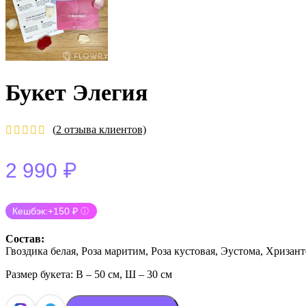
Букет Элегия
(
2
отзыва клиентов)
₽
2 990
Кешбэк:
+150 ₽
ⓘ
Состав:
Гвоздика белая, Роза маритим, Роза кустовая, Эустома, Хризан
Размер букета: В – 50 см, Ш – 30 см