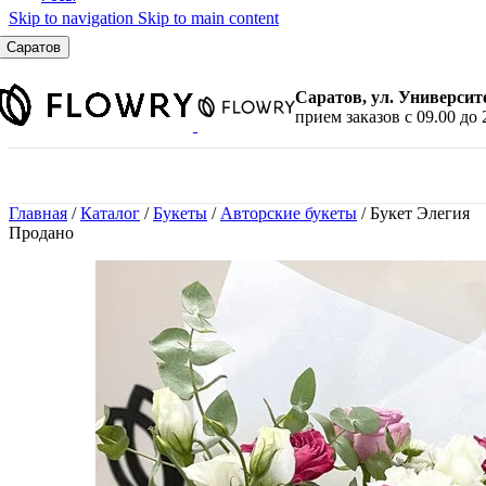
Skip to navigation
Skip to main content
По количеству
7 шт.
Саратов
9 шт.
11 шт.
Саратов, ул. Университ
15 шт.
прием заказов с 09.00 до 
21 шт.
25 шт.
31 шт.
35 шт.
Главная
/
Каталог
/
Букеты
/
Авторские букеты
/
Букет Элегия
45 шт.
Продано
51 шт.
101 шт.
По цвету
Красные розы
Белые розы
Розовые розы
Желтые розы
Малиновые розы
Синие розы
Черные розы