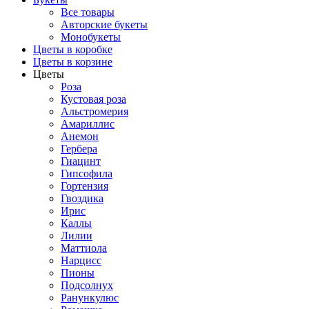
Все товары
Авторские букеты
Монобукеты
Цветы в коробке
Цветы в корзине
Цветы
Роза
Кустовая роза
Альстромерия
Амариллис
Анемон
Гербера
Гиацинт
Гипсофила
Гортензия
Гвоздика
Ирис
Каллы
Лилии
Маттиола
Нарцисс
Пионы
Подсолнух
Ранункулюс