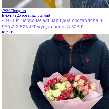
-29%
Продано
Букет из 25 роз микс Standart
₽
4 950
Первоначальная цена составляла 4
₽
950 ₽.
3 525
Текущая цена: 3 525 ₽.
Купить