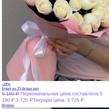
-28%
Букет из 25 белых роз
₽
5 180
Первоначальная цена составляла 5
₽
180 ₽.
3 725
Текущая цена: 3 725 ₽.
Купить