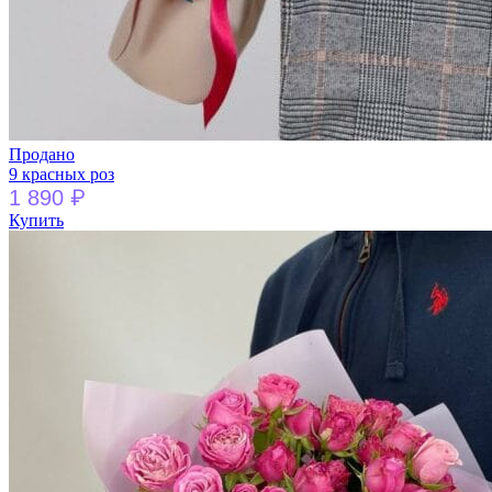
Продано
9 красных роз
₽
1 890
Купить