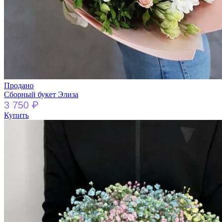
Продано
Сборный букет Элиза
₽
3 750
Купить