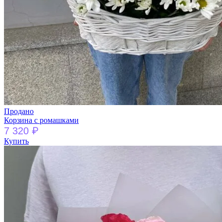
Продано
Корзина с ромашками
₽
7 320
Купить