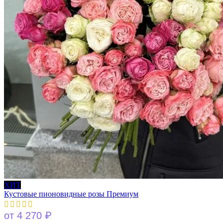
ХИТ
Кустовые пионовидные розы Премиум
₽
от
4 270