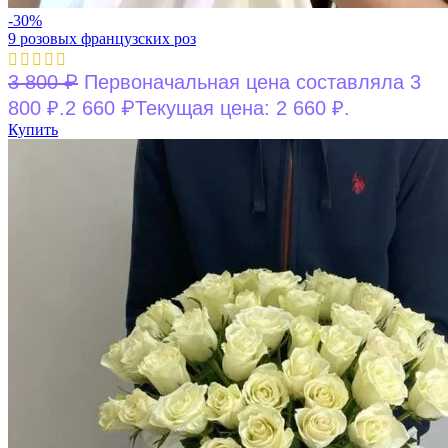
-30%
9 розовых французских роз
₽
3 800
Первоначальная цена составляла 3
₽
800 ₽.
2 660
Текущая цена: 2 660 ₽.
Купить