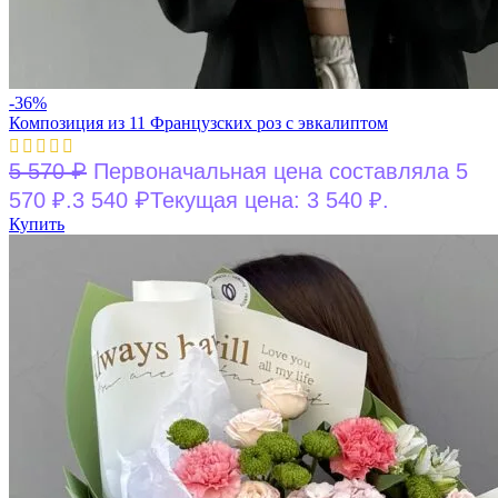
-36%
Композиция из 11 Французских роз с эвкалиптом
₽
5 570
Первоначальная цена составляла 5
₽
570 ₽.
3 540
Текущая цена: 3 540 ₽.
Купить