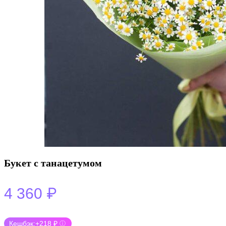
Букет с танацетумом
₽
4 360
Кешбэк:
+218 ₽
ⓘ