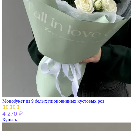
Монобукет из 9 белых пионовидных кустовых роз
₽
4 270
Купить