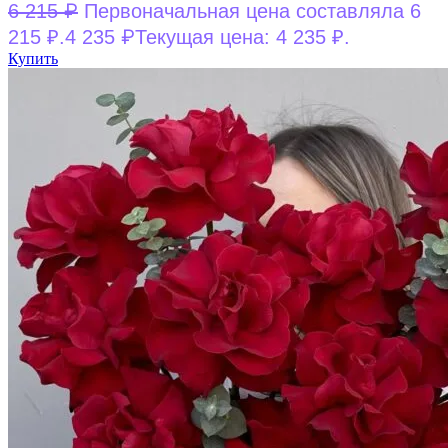
₽
6 215
Первоначальная цена составляла 6
₽
215 ₽.
4 235
Текущая цена: 4 235 ₽.
Купить